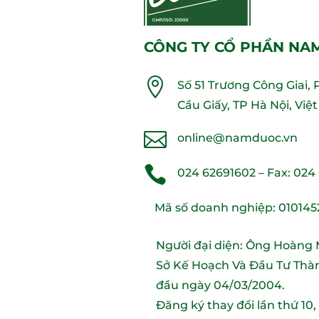
CÔNG TY CỔ PHẦN NA

Số 51 Trương Công Giai,
Cầu Giấy, TP Hà Nội, Vi

online@namduoc.vn

024 62691602
– Fax:
024
Mã số doanh nghiệp: 010145
Người đại diện: Ông Hoàng
Sở Kế Hoạch Và Đầu Tư Thàn
đầu ngày 04/03/2004.
Đăng ký thay đổi lần thứ 10,