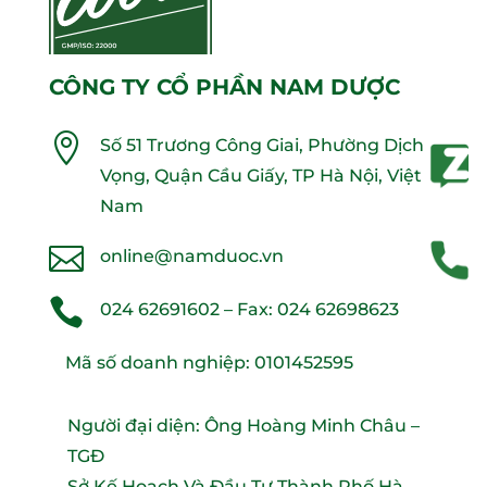
CÔNG TY CỔ PHẦN NAM DƯỢC

Số 51 Trương Công Giai, Phường Dịch
Vọng, Quận Cầu Giấy, TP Hà Nội, Việt
Nam

online@namduoc.vn

024 62691602
– Fax:
024 62698623
Mã số doanh nghiệp: 0101452595
Người đại diện: Ông Hoàng Minh Châu –
TGĐ
Sở Kế Hoạch Và Đầu Tư Thành Phố Hà