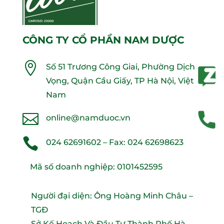
CÔNG TY CỔ PHẦN NAM DƯỢC

Số 51 Trương Công Giai, Phường Dịch
Vọng, Quận Cầu Giấy, TP Hà Nội, Việt
Nam

online@namduoc.vn

024 62691602
– Fax:
024 62698623
Mã số doanh nghiệp: 0101452595
Người đại diện: Ông Hoàng Minh Châu –
TGĐ
Sở Kế Hoạch Và Đầu Tư Thành Phố Hà