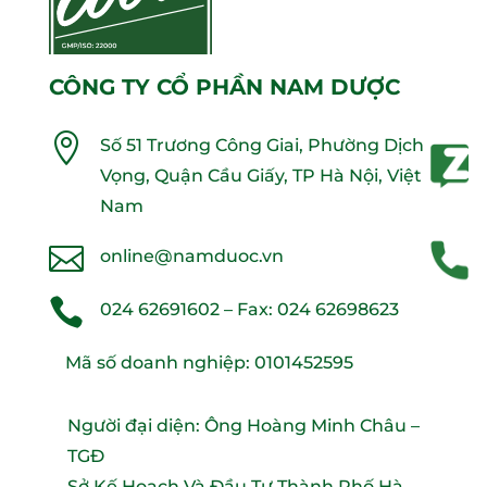
CÔNG TY CỔ PHẦN NAM DƯỢC

Số 51 Trương Công Giai, Phường Dịch
Vọng, Quận Cầu Giấy, TP Hà Nội, Việt
Nam

online@namduoc.vn

024 62691602
– Fax:
024 62698623
Mã số doanh nghiệp: 0101452595
Người đại diện: Ông Hoàng Minh Châu –
TGĐ
Sở Kế Hoạch Và Đầu Tư Thành Phố Hà