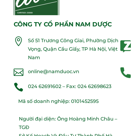
CÔNG TY CỔ PHẦN NAM DƯỢC

Số 51 Trương Công Giai, Phường Dịch
Vọng, Quận Cầu Giấy, TP Hà Nội, Việt
Nam

online@namduoc.vn

024 62691602
– Fax:
024 62698623
Mã số doanh nghiệp: 0101452595
Người đại diện: Ông Hoàng Minh Châu –
TGĐ
Sở Kế Hoạch Và Đầu Tư Thành Phố Hà