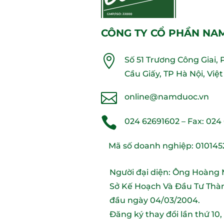
CÔNG TY CỔ PHẦN NA

Số 51 Trương Công Giai,
Cầu Giấy, TP Hà Nội, Vi

online@namduoc.vn

024 62691602
– Fax:
024
Mã số doanh nghiệp: 010145
Người đại diện: Ông Hoàng
Sở Kế Hoạch Và Đầu Tư Thàn
đầu ngày 04/03/2004.
Đăng ký thay đổi lần thứ 10,